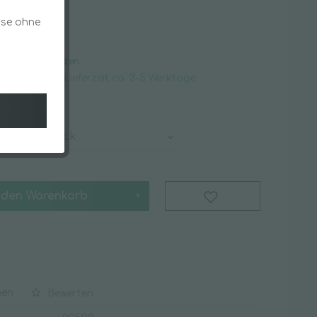
flege
Schwämme & Tücher
ise ohne
 *
Staubentfernung
k
gl. Versandkosten
rsandfertig, Lieferzeit ca. 3-5 Werktage
Schmutzfangmatten
Spezialsortiment
Angebote & Specials
Batterien
 den
Warenkorb
Covid-19 Schnellteste
Desinfektionstücher
Hygieneschutzschilder
iger
Luftreinigung
Masken & Mundschutz
hen
Bewerten