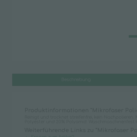
Hygienepapiere
Handtuchpapier
Küchenrolle
Putztuchrollen
Servietten & Taschentücher
Toilettenpapier
Leitern & Tritte
Beschreibung
Glasreinigerleiter
Stehleiter
Stufen-Doppelleiter
Produktinformationen "Mikrofaser Poli
Vielzweckleiter
Reinigt und trocknet streifenfrei, kein Nachpolier
Polyester und 20% Polyamid. Waschmaschinenfest b
Zubehör
Weiterführende Links zu "Mikrofaser P