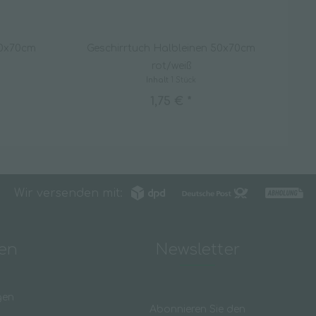
50x70cm
Geschirrtuch Halbleinen 50x70cm
M
rot/weiß
Inhalt
1 Stück
1,75 € *
Wir versenden mit:
nen
Newsletter
gen
Abonnieren Sie den