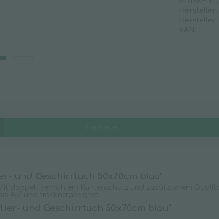
Artikel-Nr.:
Hersteller
Klarspüler
Hersteller
Kleberestentferner
EAN:
Kunststoffreiniger
Oberflächenreiniger
Rohrreiniger
Sanitärreiniger
Scheuermilch
Seifenfreie Reiniger
Hersteller
Spezialreiniger
Strichentferner
Teppichreiniger
Universalreiniger
er- und Geschirrtuch 50x70cm blau"
en. Mit doppelt vernähtem Kantenschutz und zusätzlichem Quali
Unterhaltsreiniger
is 95° und trocknergeeignet.
Waschmittel
olier- und Geschirrtuch 50x70cm blau"
Weichspüler