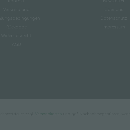
Kontakt
Newsletter
Versand und
Über uns
hlungsbedingungen
Datenschutz
Rückgabe
Impressum
Widerrufsrecht
AGB
 Mehrwertsteuer zzgl.
Versandkosten
und ggf. Nachnahmegebühren, wenn 