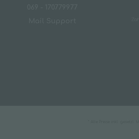
069 - 170779977
Mail Support
Za
* Alle Preise inkl. gesetzl.