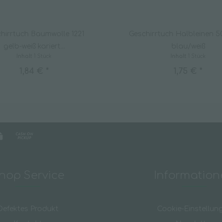
hirrtuch Baumwolle 1221
Geschirrtuch Halbleinen 
gelb-weiß kariert...
blau/weiß
Inhalt
1 Stück
Inhalt
1 Stück
1,84 € *
1,75 € *
hop Service
Informatio
Defektes Produkt
Cookie-Einstellun