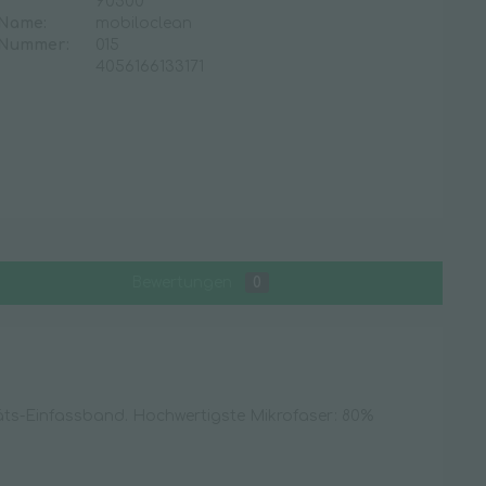
90500
 Name:
mobiloclean
Waschraum
 Nummer:
015
4056166133171
Desinfektionsmittelspender
Duftspender
Handtuchspender
Seifenspender
Spenderzubehör
Toilettenpapierspender
Toilettensitzreiniger
Bewertungen
0
WC-Zubehör
täts-Einfassband. Hochwertigste Mikrofaser: 80%