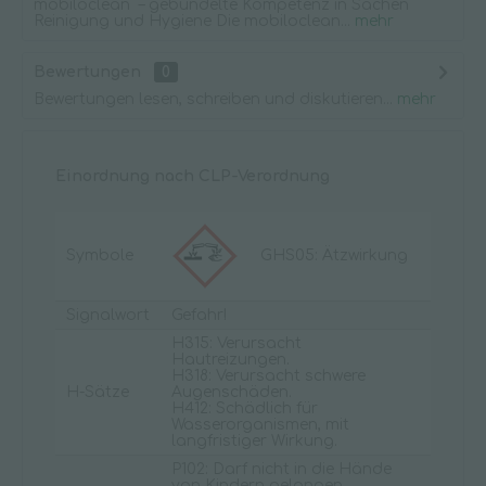
mobiloclean – gebündelte Kompetenz in Sachen
Reinigung und Hygiene Die mobiloclean...
mehr
Bewertungen
0
Bewertungen lesen, schreiben und diskutieren...
mehr
Einordnung nach CLP-Verordnung
Symbole
GHS05: Ätzwirkung
Signalwort
Gefahr!
H315: Verursacht
Hautreizungen.
H318: Verursacht schwere
H-Sätze
Augenschäden.
H412: Schädlich für
Wasserorganismen, mit
langfristiger Wirkung.
P102: Darf nicht in die Hände
von Kindern gelangen.