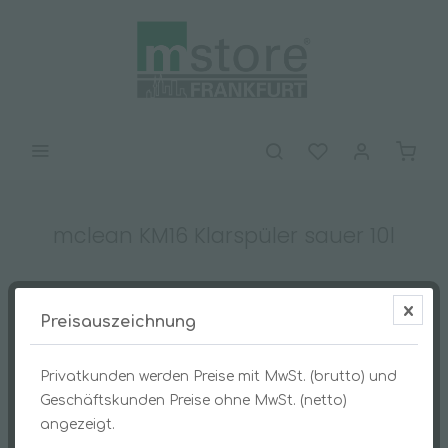
mclean KM16 Klarspüler sauer 10l
Preisauszeichnung
Privatkunden werden Preise mit MwSt. (brutto) und
Geschäftskunden Preise ohne MwSt. (netto)
angezeigt.