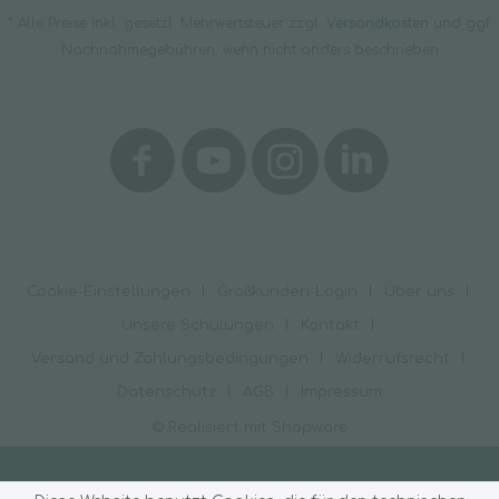
* Alle Preise inkl. gesetzl. Mehrwertsteuer zzgl.
Versandkosten
und ggf.
Nachnahmegebühren, wenn nicht anders beschrieben
Cookie-Einstellungen
Großkunden-Login
Über uns
Unsere Schulungen
Kontakt
Versand und Zahlungsbedingungen
Widerrufsrecht
Datenschutz
AGB
Impressum
© Realisiert mit Shopware