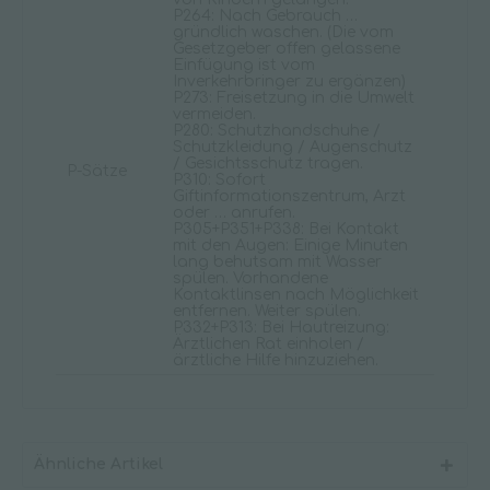
P264: Nach Gebrauch …
gründlich waschen. (Die vom
Gesetzgeber offen gelassene
Einfügung ist vom
Inverkehrbringer zu ergänzen)
P273: Freisetzung in die Umwelt
vermeiden.
P280: Schutzhandschuhe /
Schutzkleidung / Augenschutz
/ Gesichtsschutz tragen.
P-Sätze
P310: Sofort
Giftinformationszentrum, Arzt
oder … anrufen.
P305+P351+P338: Bei Kontakt
mit den Augen: Einige Minuten
lang behutsam mit Wasser
spülen. Vorhandene
Kontaktlinsen nach Möglichkeit
entfernen. Weiter spülen.
P332+P313: Bei Hautreizung:
Ärztlichen Rat einholen /
ärztliche Hilfe hinzuziehen.
Ähnliche Artikel