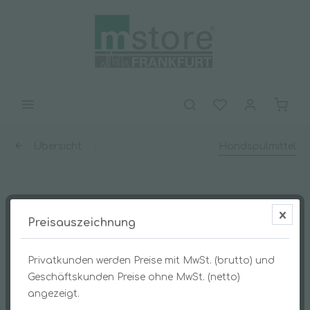
Übersicht
Handspülmittel
mclean KR10 Handspülmittel grün 1l
Preisauszeichnung
Privatkunden werden Preise mit MwSt. (brutto) und
Geschäftskunden Preise ohne MwSt. (netto)
angezeigt.