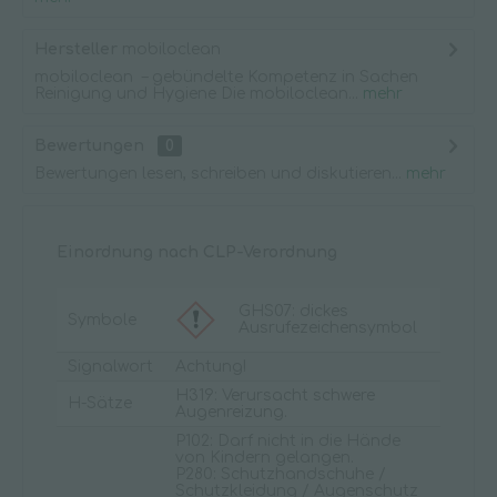
Hersteller
mobiloclean
mobiloclean – gebündelte Kompetenz in Sachen
Reinigung und Hygiene Die mobiloclean...
mehr
Bewertungen
0
Bewertungen lesen, schreiben und diskutieren...
mehr
Einordnung nach CLP-Verordnung
GHS07: dickes
Symbole
Ausrufezeichensymbol
Signalwort
Achtung!
H319: Verursacht schwere
H-Sätze
Augenreizung.
P102: Darf nicht in die Hände
von Kindern gelangen.
P280: Schutzhandschuhe /
Schutzkleidung / Augenschutz