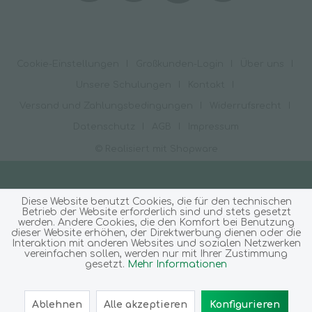
Cookie-Einstellungen
Großkunden-Login
Über uns
Unsere Schulungen
Kontakt
Versand und Zahlungsbedingungen
Widerrufsrecht
Datenschutz
AGB
Impressum
© Realisiert mit Shopware
Diese Website benutzt Cookies, die für den technischen
Betrieb der Website erforderlich sind und stets gesetzt
werden. Andere Cookies, die den Komfort bei Benutzung
dieser Website erhöhen, der Direktwerbung dienen oder die
Interaktion mit anderen Websites und sozialen Netzwerken
vereinfachen sollen, werden nur mit Ihrer Zustimmung
gesetzt.
Mehr Informationen
Ablehnen
Alle akzeptieren
Konfigurieren