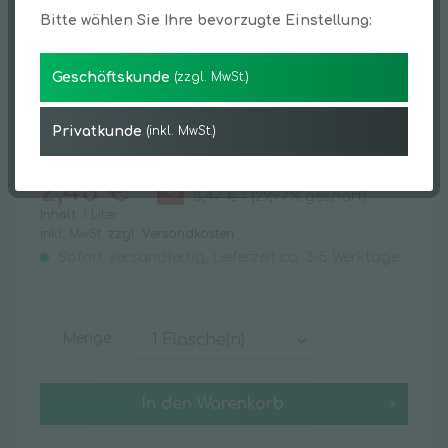
Bitte wählen Sie Ihre bevorzugte Einstellung:
Geschäftskunde
(zzgl. MwSt.)
Privatkunde
(inkl. MwSt.)
2,43 € *
3,47 € *
(29,97% gespart)
Inhalt:
1 Liter
inkl. MwSt.
zzgl. Versandkosten
Sofort versandfertig, Lieferzeit ca. 3-5 Werktage
Menge
In den
Warenkorb