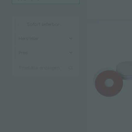
Sofort lieferbar
Hersteller
Glit
Preis
mobiloclean
Produkte anzeigen
von
0,50 €
bis
32,84 €