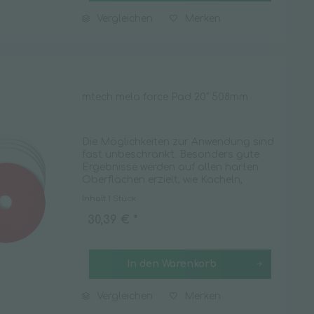
Vergleichen
Merken
mtech mela force Pad 20" 508mm
Die Möglichkeiten zur Anwendung sind
fast unbeschränkt. Besonders gute
Ergebnisse werden auf allen harten
Oberflächen erzielt, wie Kacheln,
Feinsteinzeugfliesen, PVC, Linoleum,
Inhalt
1 Stück
Spiegel, Aluminium oder Edelstahl. Die
mela force Pads...
30,39 € *
In den
Warenkorb
Vergleichen
Merken