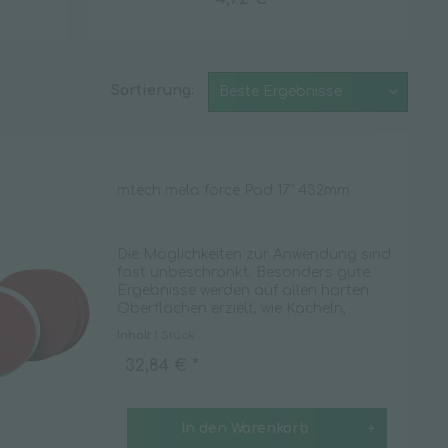
Waschraum
Desinfektionsmittelspender
Sortierung:
Duftspender
Handtuchspender
Seifenspender
Spenderzubehör
mtech mela force Pad 17" 432mm
Toilettenpapierspender
Toilettensitzreiniger
Die Möglichkeiten zur Anwendung sind
fast unbeschränkt. Besonders gute
WC-Zubehör
Ergebnisse werden auf allen harten
Oberflächen erzielt, wie Kacheln,
Feinsteinzeugfliesen, PVC, Linoleum,
Inhalt
1 Stück
Spiegel, Aluminium oder Edelstahl. Die
mela force Pads...
32,84 € *
In den
Warenkorb