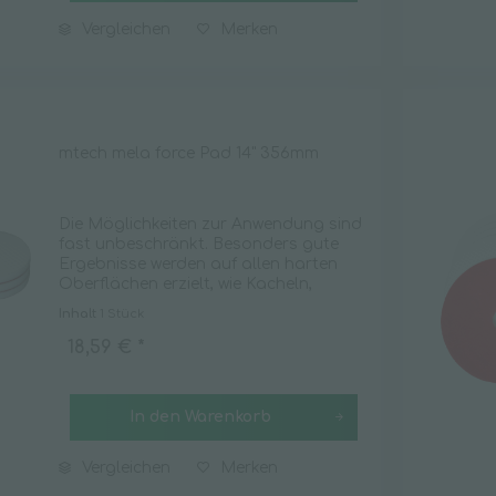
Vergleichen
Merken
Wischpflege
mtech mela force Pad 14" 356mm
Die Möglichkeiten zur Anwendung sind
fast unbeschränkt. Besonders gute
Ergebnisse werden auf allen harten
Oberflächen erzielt, wie Kacheln,
Feinsteinzeugfliesen, PVC, Linoleum,
Inhalt
1 Stück
Spiegel, Aluminium oder Edelstahl. Die
mela force Pads...
18,59 € *
In den
Warenkorb
Vergleichen
Merken