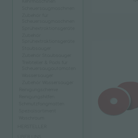
Kehrmaschinen
Hygienepapiere
Scheuersaugmaschinen
Zubehör für
Handtuchpapier
Scheuersaugmaschinen
Küchenrolle
Sprühextraktionsgeräte
Zubehör
Putztuchrollen
Sprühextraktionsgeräte
Servietten & Taschentücher
Staubsauger
Toilettenpapier
Zubehör Staubsauger
Treibteller & Pads für
Scheuersaugautomaten
Wassersauger
Leitern & Tritte
Zubehör Wassersauger
Glasreinigerleiter
Reinigungschemie
Reinigungshilfen
Stehleiter
Schmutzfangmatten
Stufen-Doppelleiter
Spezialsortiment
Vielzweckleiter
Waschraum
Zubehör
HERSTELLER
ÜBER UNS