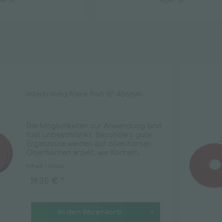
Klarspüler
Kleberestentferner
Kunststoffreiniger
Oberflächenreiniger
Rohrreiniger
Sanitärreiniger
mtech mela force Pad 16" 406mm
Scheuermilch
Seifenfreie Reiniger
Die Möglichkeiten zur Anwendung sind
Spezialreiniger
fast unbeschränkt. Besonders gute
Ergebnisse werden auf allen harten
Strichentferner
Oberflächen erzielt, wie Kacheln,
Teppichreiniger
Feinsteinzeugfliesen, PVC, Linoleum,
Inhalt
1 Stück
Spiegel, Aluminium oder Edelstahl. Die
Universalreiniger
mela force Pads...
19,35 € *
Unterhaltsreiniger
Waschmittel
In den
Warenkorb
Weichspüler