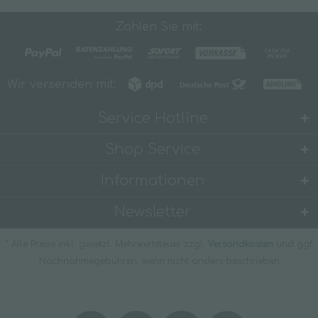
41,09 € *
6,27 € *
45,07 € *
tensidfrei
S,
A,
Zahlen Sie mit:
10l
1l
10l
Wir versenden mit:
Service Hotline
Shop Service
Informationen
Newsletter
* Alle Preise inkl. gesetzl. Mehrwertsteuer zzgl.
Versandkosten
und ggf.
Nachnahmegebühren, wenn nicht anders beschrieben