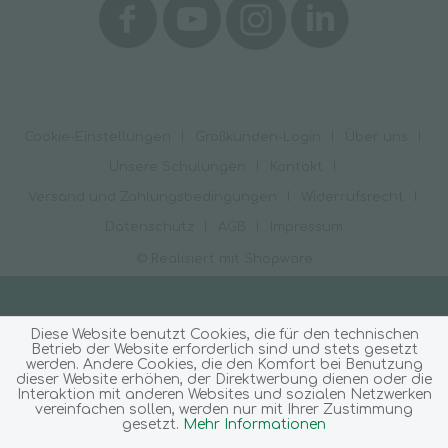
Cookie-Einstellungen
Großkunden-Login
Über uns
Unsere Schulungen
Kontakt
Versand und Zahlungsbedingungen
Widerrufsrecht
Datenschutz
AGB
Impressum
© Realisiert mit Shopware
Diese Website benutzt Cookies, die für den technischen
Betrieb der Website erforderlich sind und stets gesetzt
werden. Andere Cookies, die den Komfort bei Benutzung
dieser Website erhöhen, der Direktwerbung dienen oder die
Interaktion mit anderen Websites und sozialen Netzwerken
vereinfachen sollen, werden nur mit Ihrer Zustimmung
gesetzt.
Mehr Informationen