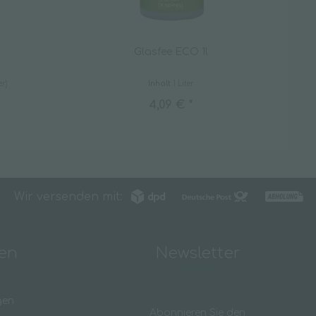
Glasfee ECO 1l
er)
Inhalt
1 Liter
4,09 € *
Wir versenden mit:
nen
Newsletter
gen
Abonnieren Sie den