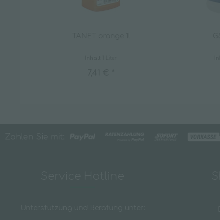
TANET orange 1l
G
Inhalt
1 Liter
In
7,41 € *
Zahlen Sie mit:
Service Hotline
S
Unterstützung und Beratung unter: