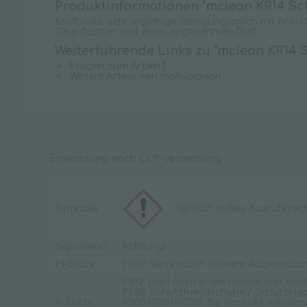
Produktinformationen "mclean KR14 Sch
Kraftvolle, sehr ergiebige Reinigungsmilch mit natü
Oberflächen und einen angenehmen Duft.
Weiterführende Links zu "mclean KR14 S
Fragen zum Artikel?
Weitere Artikel von mobiloclean
Einordnung nach CLP-Verordnung
Symbole
GHS07: dickes Ausrufezei
Signalwort
Achtung!
H-Sätze
H319: Verursacht schwere Augenreizun
P102: Darf nicht in die Hände von Kin
P280: Schutzhandschuhe / Schutzklei
P-Sätze
P305+P351+P338: Bei Kontakt mit den 