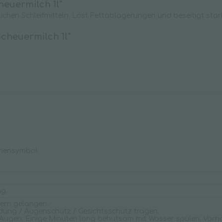
euermilch 1l"
Wischpflege
rlichen Schleifmitteln. Löst Fettablagerungen und beseitigt st
cheuermilch 1l"
chensymbol
g.
dern gelangen.
dung / Augenschutz / Gesichtsschutz tragen.
Augen: Einige Minuten lang behutsam mit Wasser spülen. Vorh