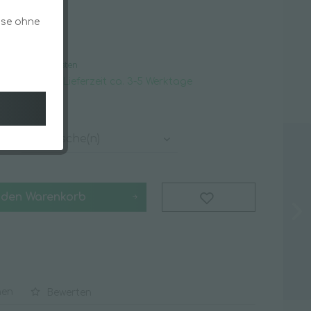
flege
Schwämme & Tücher
ise ohne
 *
Staubentfernung
gl. Versandkosten
rsandfertig, Lieferzeit ca. 3-5 Werktage
Schmutzfangmatten
Spezialsortiment
Angebote & Specials
Batterien
 den
Warenkorb
Covid-19 Schnellteste
Desinfektionstücher
Hygieneschutzschilder
iger
Luftreinigung
Masken & Mundschutz
hen
Bewerten