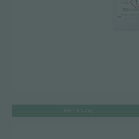
Hygienepapiere
Handtuchpapier
Küchenrolle
Putztuchrollen
Servietten & Taschentücher
Toilettenpapier
Leitern & Tritte
Glasreinigerleiter
Stehleiter
Stufen-Doppelleiter
Beschreibung
Vielzweckleiter
Zubehör