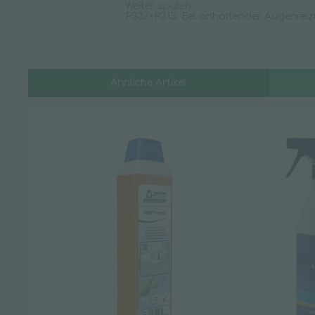
Weiter spülen.
P337+P313: Bei anhaltender Augenreizun
Ähnliche Artikel