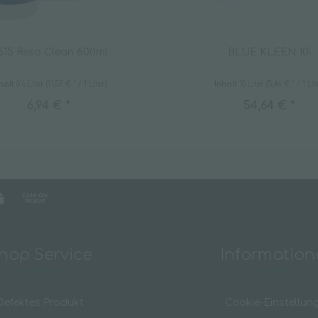
515 Reso Clean 600ml
BLUE KLEEN 10l
halt
0.6 Liter
(11,57 € * / 1 Liter)
Inhalt
10 Liter
(5,46 € * / 1 Lit
6,94 € *
54,64 € *
hop Service
Informatio
Defektes Produkt
Cookie-Einstellun