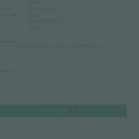
10547
 Name:
mobiloclean
Waschraum
 Nummer:
11009
Desinfektionsmittelspender
4260096562103
1,6 kg
Duftspender
Handtuchspender
inweise
n Sie die Gefahrenhinweise zu diesem Artikel.
Mehr dazu.
Seifenspender
Spenderzubehör
Toilettenpapierspender
chtung!
Toilettensitzreiniger
WC-Zubehör
Bewertungen
0