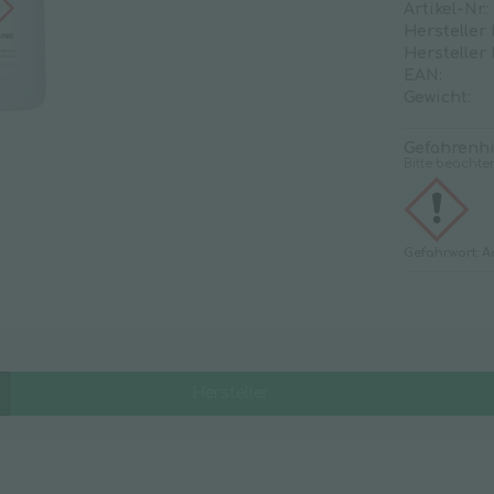
Artikel-Nr.:
Klarspüler
Hersteller
Hersteller
Kleberestentferner
EAN:
Kunststoffreiniger
Gewicht:
Oberflächenreiniger
Gefahrenh
Rohrreiniger
Bitte beachte
Sanitärreiniger
Scheuermilch
Gefahrwort: A
Seifenfreie Reiniger
Spezialreiniger
Strichentferner
Teppichreiniger
Universalreiniger
Hersteller
Unterhaltsreiniger
Waschmittel
Weichspüler