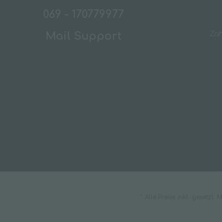
069 - 170779977
Mail Support
Za
* Alle Preise inkl. gesetzl.