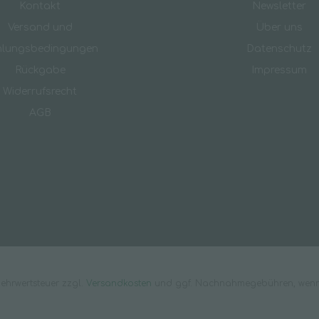
Kontakt
Newsletter
Versand und
Über uns
hlungsbedingungen
Datenschutz
Rückgabe
Impressum
Widerrufsrecht
AGB
 Mehrwertsteuer zzgl.
Versandkosten
und ggf. Nachnahmegebühren, wenn 