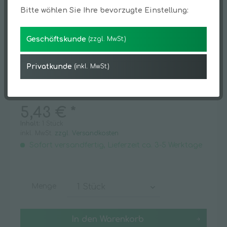
Bitte wählen Sie Ihre bevorzugte Einstellung:
Geschäftskunde
(zzgl. MwSt.)
Privatkunde
(inkl. MwSt.)
5,43 € *
Inhalt:
1 Stück
inkl. MwSt.
zzgl. Versandkosten
Sofort versandfertig, Lieferzeit ca. 3-5 Werktage
Menge
In den
Warenkorb