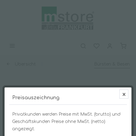
Übersicht
Bürsten & Besen
BECOnnect Stubenbesen
Preisauszeichnung
Naturhaarmischung 28 cm
Privatkunden werden Preise mit MwSt. (brutto) und
Geschäftskunden Preise ohne MwSt. (netto)
angezeigt.