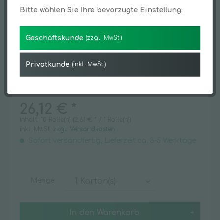
Bitte wählen Sie Ihre bevorzugte Einstellung:
Geschäftskunde
(zzgl. MwSt.)
Privatkunde
(inkl. MwSt.)
26,12 € *
Inhalt:
10 Rolle(n) (2,61 € * / 1 Rolle(n))
inkl. MwSt.
zzgl. Versandkosten
Sofort versandfertig, Lieferzeit ca. 3-5 Werktage
Menge
In den
Warenkorb