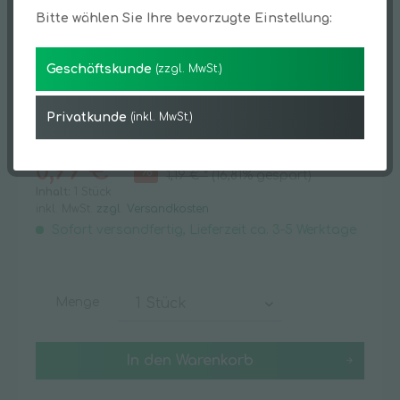
Bitte wählen Sie Ihre bevorzugte Einstellung:
Geschäftskunde
(zzgl. MwSt.)
Privatkunde
(inkl. MwSt.)
0,99 € *
1,19 € *
(16,81% gespart)
Inhalt:
1 Stück
inkl. MwSt.
zzgl. Versandkosten
Sofort versandfertig, Lieferzeit ca. 3-5 Werktage
Menge
In den
Warenkorb