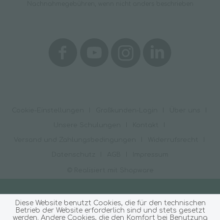
Nachnahmegebühren, wenn nicht anders beschrieben
Cookie-Einstellungen
Großkunden-Login
Über uns
Unsere Schulungen
Kontakt
Versand und Zahlungsbedingungen
Widerrufsrecht
Datenschutz
AGB
Impressum
© Realisiert mit Shopware
Diese Website benutzt Cookies, die für den technischen
Betrieb der Website erforderlich sind und stets gesetzt
werden. Andere Cookies, die den Komfort bei Benutzung