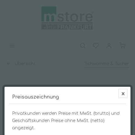
Übersicht
Schwämme & Tücher
Microfasertuch rECO 40x40cm grün
Preisauszeichnung
Privatkunden werden Preise mit MwSt. (brutto) und
Geschäftskunden Preise ohne MwSt. (netto)
angezeigt.