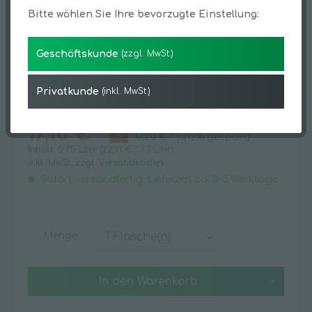
Bitte wählen Sie Ihre bevorzugte Einstellung:
Geschäftskunde
(zzgl. MwSt.)
Privatkunde
(inkl. MwSt.)
17,18 € *
17,20 € *
(0,12% gespart)
Inhalt:
0.75 Liter (22,91 € * / 1 Liter)
inkl. MwSt.
zzgl. Versandkosten
Sofort versandfertig, Lieferzeit ca. 3-5 Werktage
Menge
In den
Warenkorb