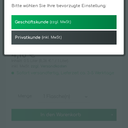
Bitte wählen Sie Ihre bevorzugte Einstellung:
Geschäftskunde
(zzgl. MwSt.)
Privatkunde
(inkl. MwSt.)
4,18 € *
Inhalt:
0.5 Liter (8,36 € * / 1 Liter)
inkl. MwSt.
zzgl. Versandkosten
Sofort versandfertig, Lieferzeit ca. 3-5 Werktage
Menge
In den
Warenkorb