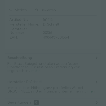
Merken
Bewerten
Artikel-Nr.:
161413
Hersteller Name:
Dr.Schnell
Hersteller
Nummer:
00156
EAN:
4008439001564
Beschreibung
Für Glas-, Spiegel- und allen wasserfesten
Oberflächen. Zur restlosen Entfernung von
organischen...
mehr
Hersteller
Dr.Schnell
Immer in Ihrer Nähe – ganz persönlich Wir bei
DR.SCHNELL sind ein Familienunternehmen in...
mehr
Bewertungen
0