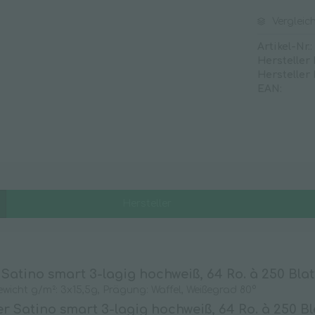
Klarspüler
Vergleic
Kleberestentferner
Artikel-Nr.:
Kunststoffreiniger
Hersteller
Hersteller
Oberflächenreiniger
EAN:
Rohrreiniger
Sanitärreiniger
Scheuermilch
Seifenfreie Reiniger
Spezialreiniger
Hersteller
Strichentferner
Teppichreiniger
Universalreiniger
Unterhaltsreiniger
atino smart 3-lagig hochweiß, 64 Ro. à 250 Blatt
wicht g/m²: 3x15,5g, Prägung: Waffel, Weißegrad 80°
Waschmittel
r Satino smart 3-lagig hochweiß, 64 Ro. à 250 Bla
Weichspüler