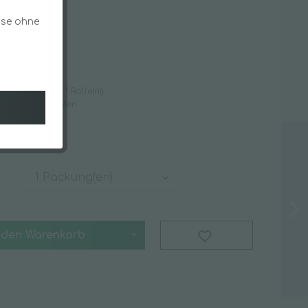
flege
Schwämme & Tücher
ise ohne
Staubentfernung
€ *
Schmutzfangmatten
e(n) (0,78 € * / 1 Rolle(n))
gl. Versandkosten
t ca. 5 Tage
Spezialsortiment
Angebote & Specials
Batterien
Covid-19 Schnellteste
Desinfektionstücher
 den
Warenkorb
Hygieneschutzschilder
iger
Luftreinigung
Masken & Mundschutz