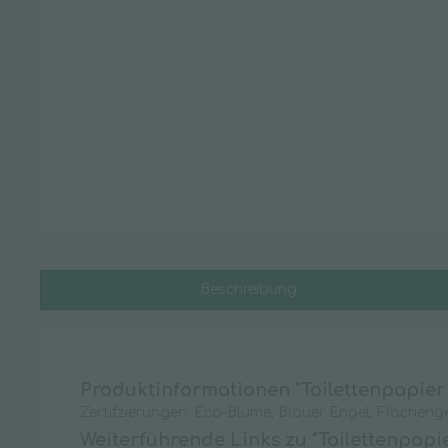
Hygienepapiere
Handtuchpapier
Küchenrolle
Putztuchrollen
Servietten & Taschentücher
Toilettenpapier
Leitern & Tritte
Glasreinigerleiter
Beschreibung
Stehleiter
Stufen-Doppelleiter
Vielzweckleiter
Produktinformationen "Toilettenpapier S
Zubehör
Zertifzierungen: Eco-Blume, Blauer Engel, Flächenge
Weiterführende Links zu "Toilettenpapie