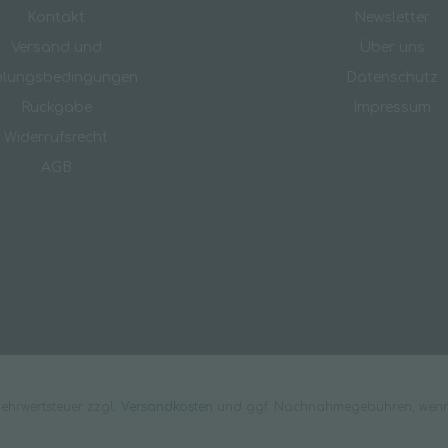
Kontakt
Newsletter
Versand und
Über uns
hlungsbedingungen
Datenschutz
Rückgabe
Impressum
Widerrufsrecht
AGB
 Mehrwertsteuer zzgl.
Versandkosten
und ggf. Nachnahmegebühren, wenn 