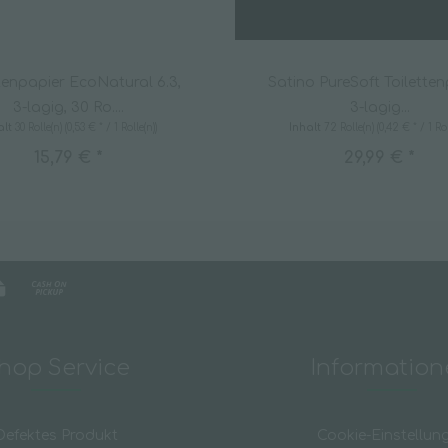
tenpapier EcoNatural 6.3,
Satino PureSoft Toilette
3-lagig, 30 Ro....
3-lagig...
alt
30 Rolle(n)
(0,53 € * / 1 Rolle(n))
Inhalt
72 Rolle(n)
(0,42 € * / 1 Rol
15,79 € *
29,99 € *
hop Service
Informatio
Defektes Produkt
Cookie-Einstellun