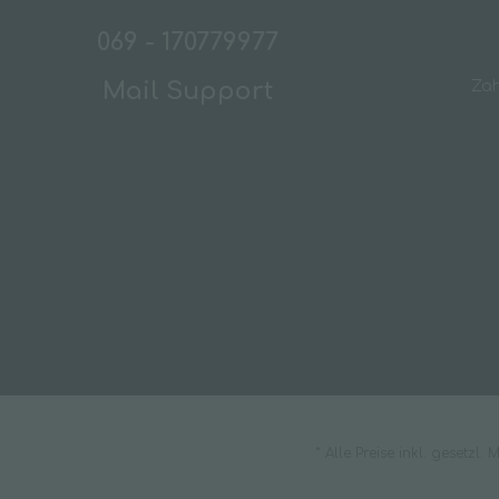
069 - 170779977
Mail Support
Za
* Alle Preise inkl. gesetzl.