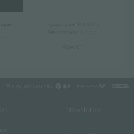
npapier
mpaper green LOOP 2/3
Toilettenpapier 2-lagig...
le(n))
47,54 € *
Wir versenden mit:
nen
Newsletter
gen