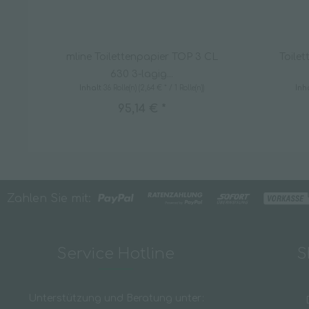
mline Toilettenpapier TOP 3 CL
Toilet
630 3-lagig...
Inhalt
36 Rolle(n)
(2,64 € * / 1 Rolle(n))
Inh
95,14 € *
Zahlen Sie mit:
Service Hotline
S
Unterstützung und Beratung unter: