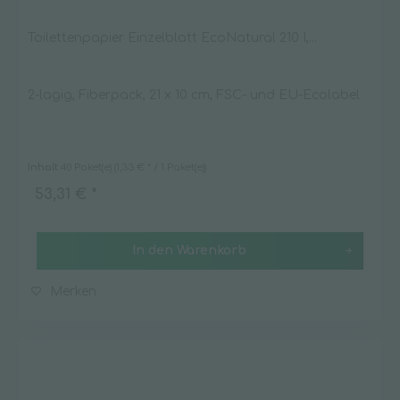
Toilettenpapier Einzelblatt EcoNatural 210 I,...
2-lagig, Fiberpack, 21 x 10 cm, FSC- und EU-Ecolabel
Inhalt
40 Paket(e)
(1,33 € * / 1 Paket(e))
53,31 € *
In den
Warenkorb
Merken