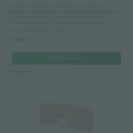
Rohstoff-Innovation für die Zukunft. Das erste
Premium-Hygienepapier in 100 % Recycling-Qualität
aus Wellpappe und Verpackungskarton. Das
Ergebnis intensiver Forschung und innovativer
Papiertechnologie bei WEPA. Softe und saugfähige...
Inhalt
12 Rolle(n)
(3,37 € * / 1 Rolle(n))
40,44 € *
In den
Warenkorb
Merken