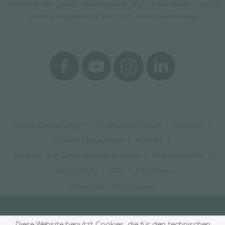
* Alle Preise inkl. gesetzl. Mehrwertsteuer zzgl.
Versandkosten
und ggf.
Nachnahmegebühren, wenn nicht anders beschrieben
Cookie-Einstellungen
Großkunden-Login
Über uns
Unsere Schulungen
Kontakt
Versand und Zahlungsbedingungen
Widerrufsrecht
Datenschutz
AGB
Impressum
© Realisiert mit Shopware
Diese Website benutzt Cookies, die für den technischen