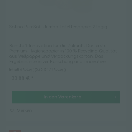
Satino PureSoft Jumbo Toilettenpapier 2-lagig...
Rohstoff-Innovation für die Zukunft. Das erste
Premium-Hygienepapier in 100 % Recycling-Qualität
aus Wellpappe und Verpackungskarton. Das
Ergebnis intensiver Forschung und innovativer
Papiertechnologie bei WEPA. Softe und saugfähige...
Inhalt
6 Rolle(n)
(5,65 € * / 1 Rolle(n))
33,88 € *
In den
Warenkorb
Merken