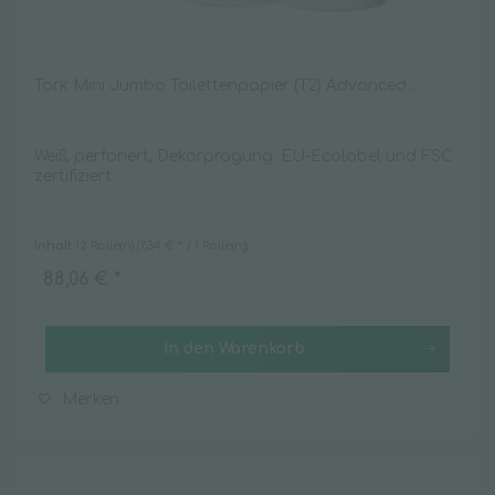
Tork Mini Jumbo Toilettenpapier (T2) Advanced...
Weiß, perforiert, Dekorprägung. EU-Ecolabel und FSC
zertifiziert.
Inhalt
12 Rolle(n)
(7,34 € * / 1 Rolle(n))
88,06 € *
In den
Warenkorb
Merken