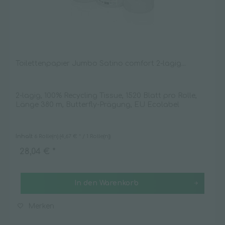
Toilettenpapier Jumbo Satino comfort 2-lagig...
2-lagig, 100% Recycling Tissue, 1520 Blatt pro Rolle,
Länge 380 m, Butterfly-Prägung, EU Ecolabel
Inhalt
6 Rolle(n)
(4,67 € * / 1 Rolle(n))
28,04 € *
In den
Warenkorb
Merken