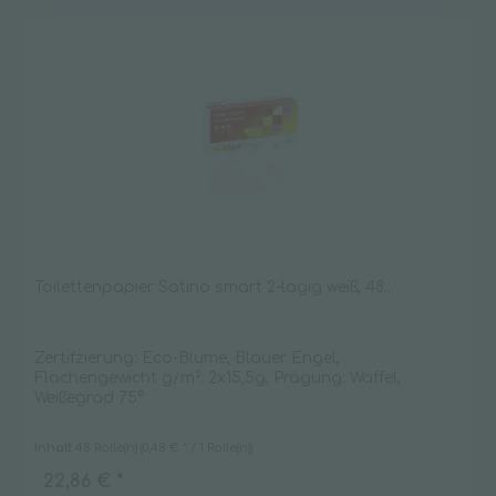
Toilettenpapier Satino smart 2-lagig weiß, 48...
Zertifzierung: Eco-Blume, Blauer Engel,
Flächengewicht g/m²: 2x15,5g, Prägung: Waffel,
Weißegrad 75°
Inhalt
48 Rolle(n)
(0,48 € * / 1 Rolle(n))
22,86 € *