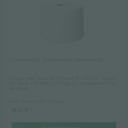
Tork SmartOne Toilettenpapier (T8) Advanced...
2-lagig, weiß, Tissue, Blattformat 18 x 13,4 cm , Rolle à
207 Meter, 1.150 Blatt pro Rolle, EU-Ecolabel und FSC
zertifiziert
Inhalt
6 Rolle(n)
(11,44 € * / 1 Rolle(n))
68,63 € *