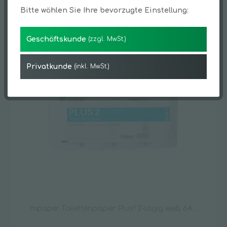
Topseller
Bitte wählen Sie Ihre bevorzugte Einstellung:
Geschäftskunde
(zzgl. MwSt.)
TIPP!
Privatkunde
(inkl. MwSt.)
mpaper Toilettenpapier Plus² 2-lagig weiß, 64...