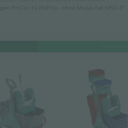
Chassis Effektive Flachpresse mit 2 Jahren Garantie
gen ProCar 1G (ReFlo) - ohne Mopp-Set MSG-0"
Wischpflege
Kunden haben