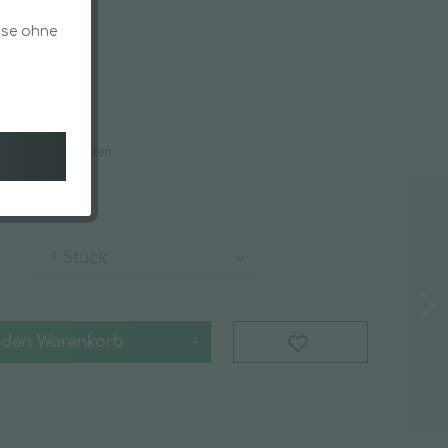
flege
Schwämme & Tücher
ise ohne
Staubentfernung
 € *
Schmutzfangmatten
k
gl. Versandkosten
t ca. 5 Tage
Spezialsortiment
Angebote & Specials
Batterien
Covid-19 Schnellteste
Desinfektionstücher
 den
Warenkorb
Hygieneschutzschilder
iger
Luftreinigung
Masken & Mundschutz