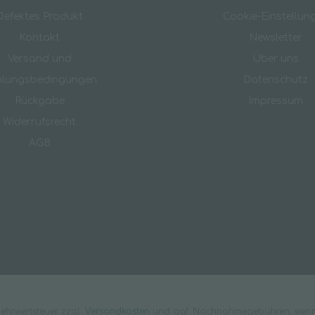
Defektes Produkt
Cookie-Einstellun
Kontakt
Newsletter
Versand und
Über uns
hlungsbedingungen
Datenschutz
Rückgabe
Impressum
Widerrufsrecht
AGB
 Mehrwertsteuer zzgl.
Versandkosten
und ggf. Nachnahmegebühren, wenn 