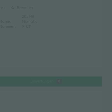
Waschraum
hen
Bewerten
Desinfektionsmittelspender
205148
 Name:
Numatic
Duftspender
 Nummer:
911211
Handtuchspender
Seifenspender
Spenderzubehör
Toilettenpapierspender
Toilettensitzreiniger
WC-Zubehör
Bewertungen
0