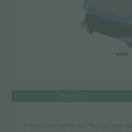
Hygienepapiere
Handtuchpapier
Küchenrolle
Putztuchrollen
Servietten & Taschentücher
Toilettenpapier
Leitern & Tritte
Glasreinigerleiter
Stehleiter
Beschreibung
Stufen-Doppelleiter
Vielzweckleiter
Zubehör
Produktinformationen "Reinigungswage