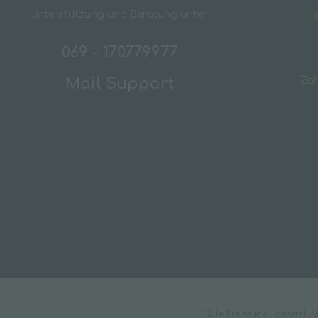
Unterstützung und Beratung unter:
069 - 170779977
Mail Support
Za
* Alle Preise inkl. gesetzl.