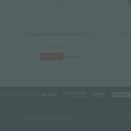
Doppelfahreimer MidMop "Black"
Dopp
Inhalt
1 Stück
94,01 € *
141,61 € *
Zahlen Sie mit:
Service Hotline
S