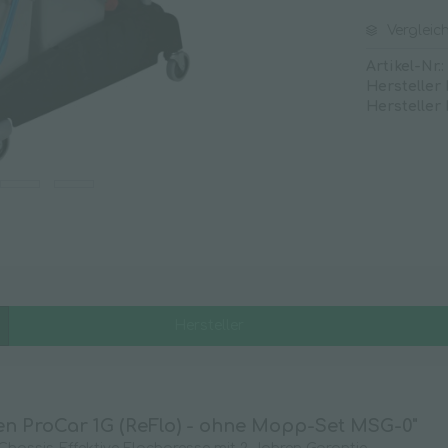
Klarspüler
Vergleic
Kleberestentferner
Artikel-Nr.:
Kunststoffreiniger
Hersteller
Hersteller
Oberflächenreiniger
Rohrreiniger
Sanitärreiniger
Scheuermilch
Seifenfreie Reiniger
Spezialreiniger
Strichentferner
Teppichreiniger
Hersteller
Universalreiniger
Unterhaltsreiniger
Waschmittel
n ProCar 1G (ReFlo) - ohne Mopp-Set MSG-0"
Weichspüler