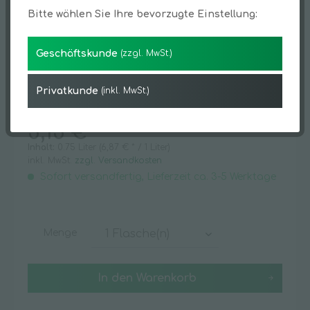
Bitte wählen Sie Ihre bevorzugte Einstellung:
Geschäftskunde
(zzgl. MwSt.)
Privatkunde
(inkl. MwSt.)
5,15 € *
Inhalt:
0.75 Liter (6,87 € * / 1 Liter)
inkl. MwSt.
zzgl. Versandkosten
Sofort versandfertig, Lieferzeit ca. 3-5 Werktage
Menge
In den
Warenkorb