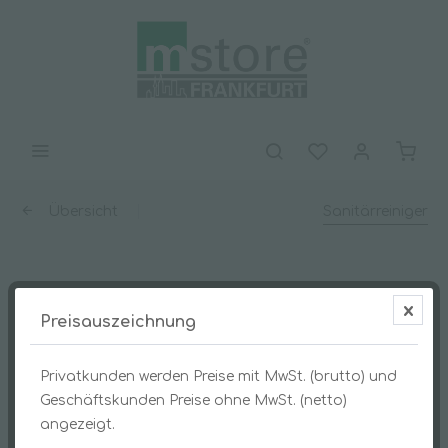
Übersicht
Sanitärreiniger
PUSH WC-Reiniger flüssig 750ml
Preisauszeichnung
Privatkunden werden Preise mit MwSt. (brutto) und
Geschäftskunden Preise ohne MwSt. (netto)
angezeigt.