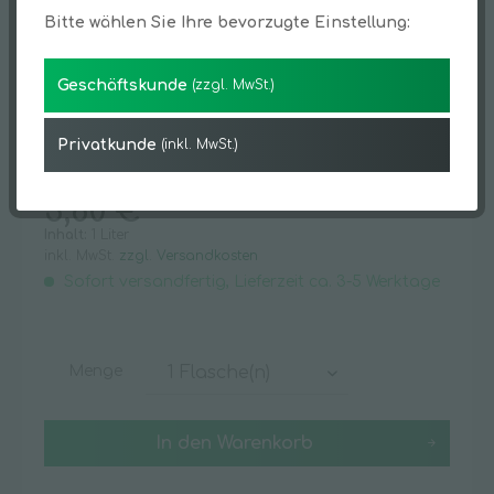
Bitte wählen Sie Ihre bevorzugte Einstellung:
Geschäftskunde
(zzgl. MwSt.)
Privatkunde
(inkl. MwSt.)
3,80 € *
Inhalt:
1 Liter
inkl. MwSt.
zzgl. Versandkosten
Sofort versandfertig, Lieferzeit ca. 3-5 Werktage
Menge
In den
Warenkorb