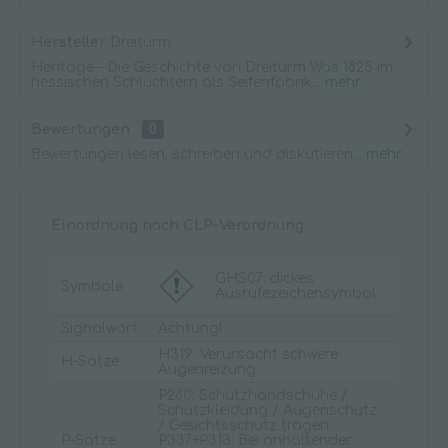
Hersteller
Dreiturm
Heritage – Die Geschichte von Dreiturm Was 1825 im
hessischen Schlüchtern als Seifenfabrik...
mehr
Bewertungen
0
Bewertungen lesen, schreiben und diskutieren...
mehr
Einordnung nach CLP-Verordnung
GHS07: dickes
Symbole
Ausrufezeichensymbol
Signalwort
Achtung!
H319: Verursacht schwere
H-Sätze
Augenreizung.
P280: Schutzhandschuhe /
Schutzkleidung / Augenschutz
/ Gesichtsschutz tragen.
P-Sätze
P337+P313: Bei anhaltender