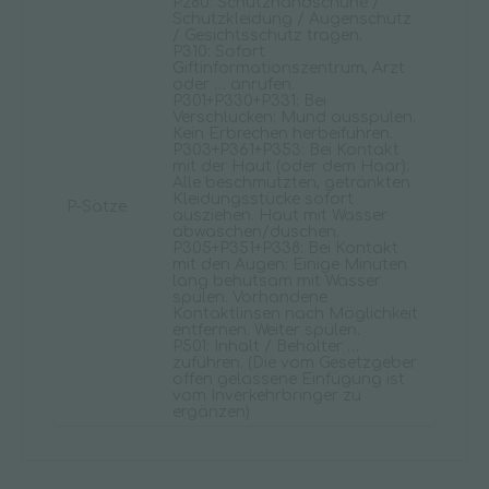
P280: Schutzhandschuhe /
Schutzkleidung / Augenschutz
/ Gesichtsschutz tragen.
P310: Sofort
Giftinformationszentrum, Arzt
oder … anrufen.
P301+P330+P331: Bei
Verschlucken: Mund ausspülen.
Kein Erbrechen herbeiführen.
P303+P361+P353: Bei Kontakt
mit der Haut (oder dem Haar):
Alle beschmutzten, getränkten
Kleidungsstücke sofort
P-Sätze
ausziehen. Haut mit Wasser
abwaschen/duschen.
P305+P351+P338: Bei Kontakt
mit den Augen: Einige Minuten
lang behutsam mit Wasser
spülen. Vorhandene
Kontaktlinsen nach Möglichkeit
entfernen. Weiter spülen.
P501: Inhalt / Behälter …
zuführen. (Die vom Gesetzgeber
offen gelassene Einfügung ist
vom Inverkehrbringer zu
ergänzen)