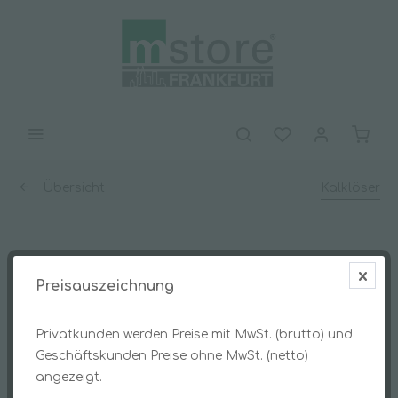
Übersicht
Kalklöser
G461 BUZ-Contracalc® 10l
Preisauszeichnung
Privatkunden werden Preise mit MwSt. (brutto) und
Geschäftskunden Preise ohne MwSt. (netto)
angezeigt.