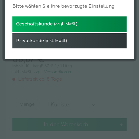
Bitte wählen Sie Ihre bevorzugte Einstellung:
Geschäftskunde
(zzgl. MwSt.)
Privatkunde
(inkl. MwSt.)
56,67 € *
Inhalt:
10 Liter (5,67 € * / 1 Liter)
inkl. MwSt.
zzgl. Versandkosten
Lieferzeit ca. 5 Tage
Menge
In den
Warenkorb