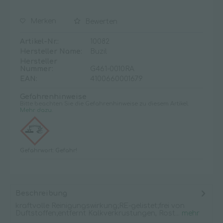
Merken
Bewerten
Artikel-Nr.:
10082
Hersteller Name:
Buzil
Hersteller
Nummer:
G461-0010RA
EAN:
4100660001679
Gefahrenhinweise
Bitte beachten Sie die Gefahrenhinweise zu diesem Artikel.
Mehr dazu.
Gefahrwort: Gefahr!
Beschreibung
kraftvolle Reinigungswirkung;RE-gelistet;frei von
Duftstoffen;entfernt Kalkverkrustungen, Rost...
mehr