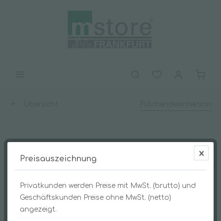
Übersicht
Flächendesinfektion
HEXAWOL® Flächendesinfektion 1l,
Preisauszeichnung
BauA-Nr.: N-67096, N-67179
Privatkunden werden Preise mit MwSt. (brutto) und
Geschäftskunden Preise ohne MwSt. (netto)
angezeigt.