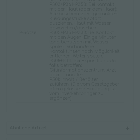
P303+P361+P353: Bei Kontakt
mit der Haut (oder dem Haar):
Alle beschmutzten, getränkten
Kleidungsstücke sofort
ausziehen. Haut mit Wasser
abwaschen/duschen.
P-Sätze
P305+P351+P338: Bei Kontakt
mit den Augen: Einige Minuten
lang behutsam mit Wasser
spülen. Vorhandene
Kontaktlinsen nach Möglichkeit
entfernen. Weiter spülen.
P308+P311: Bei Exposition oder
falls betroffen:
Giftinformationszentrum, Arzt
oder … anrufen.
P501: Inhalt / Behälter …
zuführen. (Die vom Gesetzgeber
offen gelassene Einfügung ist
vom Inverkehrbringer zu
ergänzen)
Ähnliche Artikel