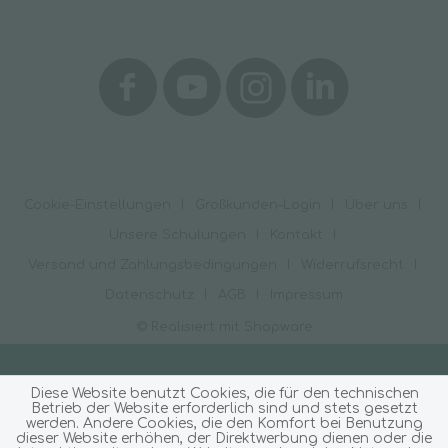
Cookie-Einstellungen
Großkunden-Login
Über uns
Unsere Schulungen
Kontakt
Versand und Zahlungsbedingungen
Widerrufsrecht
Datenschutz
AGB
Impressum
© Realisiert mit Shopware
Diese Website benutzt Cookies, die für den technischen
Betrieb der Website erforderlich sind und stets gesetzt
werden. Andere Cookies, die den Komfort bei Benutzung
dieser Website erhöhen, der Direktwerbung dienen oder die