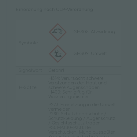
Einordnung nach CLP-Verordnung
GHS05: Ätzwirkung
Symbole
GHS09: Umwelt
Signalwort
Gefahr!
H314: Verursacht schwere
Verätzungen der Haut und
H-Sätze
schwere Augenschäden.
H400: Sehr giftig für
Wasserorganismen.
P273: Freisetzung in die Umwelt
vermeiden.
P280: Schutzhandschuhe /
Schutzkleidung / Augenschutz
/ Gesichtsschutz tragen.
P301+P330+P331: Bei
Verschlucken: Mund ausspülen.
Kein Erbrechen herbeiführen.