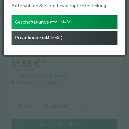
Bitte wählen Sie Ihre bevorzugte Einstellung:
Geschäftskunde
(zzgl. MwSt.)
Privatkunde
(inkl. MwSt.)
14,88 € *
Inhalt:
1 Liter
inkl. MwSt.
zzgl. Versandkosten
Lieferzeit ca. 5 Tage
Menge
In den
Warenkorb