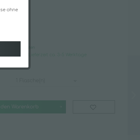
flege
Schwämme & Tücher
ise ohne
Staubentfernung
€ *
Schmutzfangmatten
k
gl. Versandkosten
rsandfertig, Lieferzeit ca. 3-5 Werktage
Spezialsortiment
Angebote & Specials
Batterien
Covid-19 Schnellteste
Desinfektionstücher
 den
Warenkorb
Hygieneschutzschilder
iger
Luftreinigung
Masken & Mundschutz