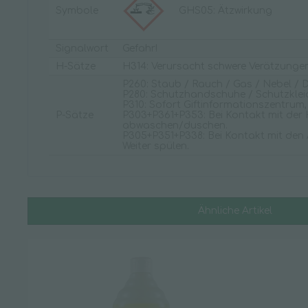
Symbole
GHS05: Ätzwirkung
Signalwort
Gefahr!
H-Sätze
H314: Verursacht schwere Verätzung
P260: Staub / Rauch / Gas / Nebel / 
P280: Schutzhandschuhe / Schutzklei
P310: Sofort Giftinformationszentrum,
P-Sätze
P303+P361+P353: Bei Kontakt mit der 
abwaschen/duschen.
P305+P351+P338: Bei Kontakt mit den 
Weiter spülen.
Ähnliche Artikel