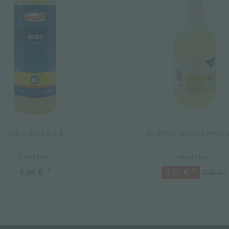
G435 BISTRO 1l
PURINA Spray Fettlöse
Inhalt
1 Liter
Inhalt
1 Liter
6,66 € *
6,51 € *
7,28 € *