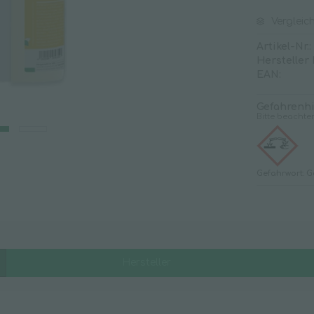
Klarspüler
Vergleic
Kleberestentferner
Artikel-Nr.:
Kunststoffreiniger
Hersteller
EAN:
Oberflächenreiniger
Rohrreiniger
Gefahrenh
Bitte beachte
Sanitärreiniger
Scheuermilch
Seifenfreie Reiniger
Gefahrwort: G
Spezialreiniger
Strichentferner
Teppichreiniger
Universalreiniger
Hersteller
Unterhaltsreiniger
Waschmittel
Weichspüler