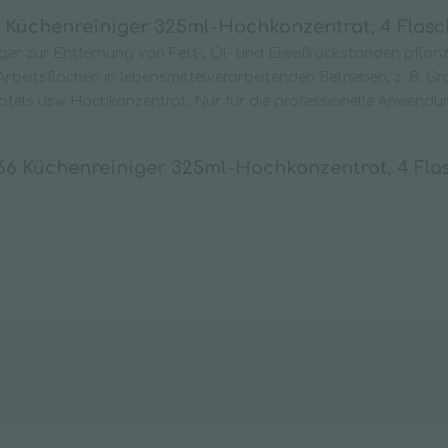
 Küchenreiniger 325ml-Hochkonzentrat, 4 Flasc
Wischpflege
niger zur Entfernung von Fett-, Öl- und Eiweißrückständen pflan
beitsflächen in lebensmittelverarbeitenden Betrieben, z. B. G
Hotels usw. Hochkonzentrat. Nur für die professionelle Anwend
66 Küchenreiniger 325ml-Hochkonzentrat, 4 Fla