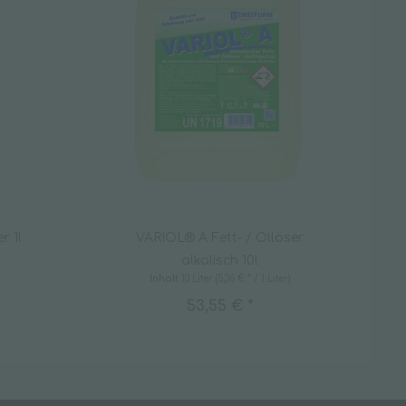
r 1l
VARIOL® A Fett- / Öllöser
alkalisch 10l
Inhalt
10 Liter
(5,36 € * / 1 Liter)
53,55 € *