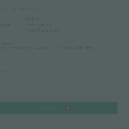
Waschraum
hen
Bewerten
Desinfektionsmittelspender
304414
 Name:
mobiloclean
Duftspender
4260096564350
Handtuchspender
inweise
Seifenspender
n Sie die Gefahrenhinweise zu diesem Artikel.
Mehr dazu.
Spenderzubehör
Toilettenpapierspender
Toilettensitzreiniger
efahr!
WC-Zubehör
Bewertungen
0