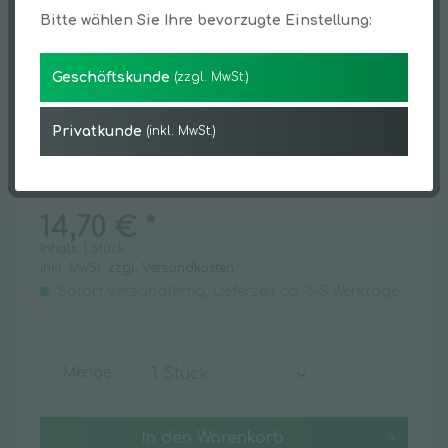
Bitte wählen Sie Ihre bevorzugte Einstellung:
Geschäftskunde
(zzgl. MwSt.)
Privatkunde
(inkl. MwSt.)
14,70 € *
Inhalt:
1 Stück
inkl. MwSt.
zzgl. Versandkosten
Sofort versandfertig, Lieferzeit ca. 3-5 Werktage
Menge
In den
Warenkorb