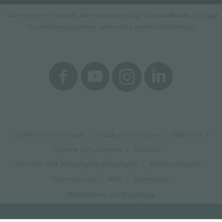
* Alle Preise inkl. gesetzl. Mehrwertsteuer zzgl.
Versandkosten
und ggf.
Nachnahmegebühren, wenn nicht anders beschrieben
Cookie-Einstellungen
Großkunden-Login
Über uns
Unsere Schulungen
Kontakt
Versand und Zahlungsbedingungen
Widerrufsrecht
Datenschutz
AGB
Impressum
© Realisiert mit Shopware