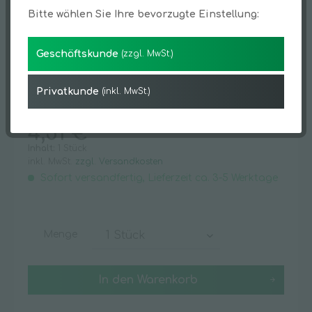
Bitte wählen Sie Ihre bevorzugte Einstellung:
Geschäftskunde
(zzgl. MwSt.)
Privatkunde
(inkl. MwSt.)
4,51 € *
Inhalt:
1 Stück
inkl. MwSt.
zzgl. Versandkosten
Sofort versandfertig, Lieferzeit ca. 3-5 Werktage
Menge
In den
Warenkorb