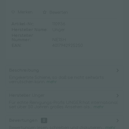
Merken
Bewerten
Artikel-Nr.:
110936
Hersteller Name:
Unger
Hersteller
Nummer:
NE15H
EAN:
4017942925250
Beschreibung
Eingekerbte Schiene, so daß sie nicht seitwärts
verrutschen kann.
mehr
Hersteller
Unger
Für echte Reinigungs-Profis UNGER hat international
seit über 50 Jahren großes Ansehen als...
mehr
Bewertungen
0
Bewertungen lesen, schreiben und diskutieren...
mehr