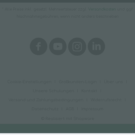
* Alle Preise inkl. gesetzl. Mehrwertsteuer zzgl.
Versandkosten
und ggf.
Nachnahmegebühren, wenn nicht anders beschrieben
Cookie-Einstellungen
Großkunden-Login
Über uns
Unsere Schulungen
Kontakt
Versand und Zahlungsbedingungen
Widerrufsrecht
Datenschutz
AGB
Impressum
© Realisiert mit Shopware