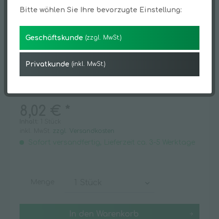
Bitte wählen Sie Ihre bevorzugte Einstellung:
Geschäftskunde
(zzgl. MwSt.)
Privatkunde
(inkl. MwSt.)
8,02 € *
Inhalt:
1 Stück
inkl. MwSt.
zzgl. Versandkosten
Sofort versandfertig, Lieferzeit ca. 3-5 Werktage
Menge
In den
Warenkorb