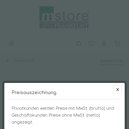
Übersicht
Einwascher
StripWasher ErgoTec Trägerteil 45cm
Preisauszeichnung
Privatkunden werden Preise mit MwSt. (brutto) und
Geschäftskunden Preise ohne MwSt. (netto)
angezeigt.