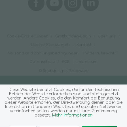
Cookie-Einstellungen
Großkunden-Login
Über uns
Unsere Schulungen
Kontakt
Versand und Zahlungsbedingungen
Widerrufsrecht
Datenschutz
AGB
Impressum
© Realisiert mit Shopware
Diese Website benutzt Cookies, die für den technischen
Betrieb der Website erforderlich sind und stets gesetzt
werden. Andere Cookies, die den Komfort bei Benutzung
dieser Website erhöhen, der Direktwerbung dienen oder die
Interaktion mit anderen Websites und sozialen Netzwerken
vereinfachen sollen, werden nur mit Ihrer Zustimmung
gesetzt.
Mehr Informationen