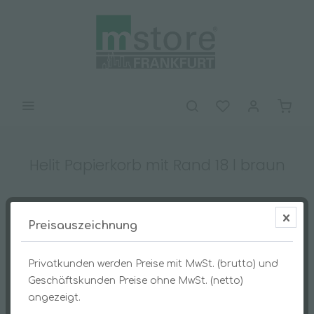
Helit Papierkorb mit Rand 18 l braun
Preisauszeichnung
Privatkunden werden Preise mit MwSt. (brutto) und
Geschäftskunden Preise ohne MwSt. (netto)
angezeigt.