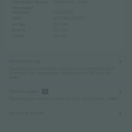
Hersteller Name:
tarifold ex . Helit
Hersteller
Nummer:
H6105875
EAN:
4012086052459
Länge:
31,7 cm
Breite:
31,7 cm
Höhe:
36 cm
Beschreibung
Deckendes und mattes Material mit umlaufendem
Griffrand. Wir empfehlen Müllbeutel in 35 bzw. 60...
mehr
Bewertungen
0
Bewertungen lesen, schreiben und diskutieren...
mehr
Ähnliche Artikel