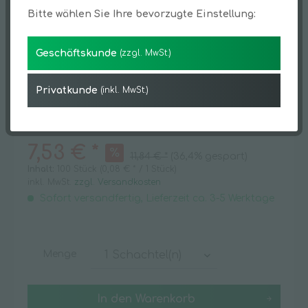
Bitte wählen Sie Ihre bevorzugte Einstellung:
Geschäftskunde
(zzgl. MwSt.)
Privatkunde
(inkl. MwSt.)
7,53 € *
11,84 € *
(36,4% gespart)
Inhalt:
100 Stück (0,08 € * / 1 Stück)
inkl. MwSt.
zzgl. Versandkosten
Sofort versandfertig, Lieferzeit ca. 3-5 Werktage
Menge
In den
Warenkorb